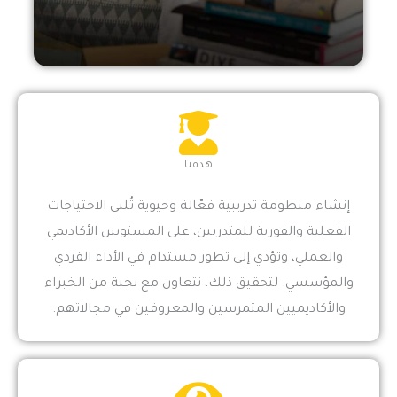
هدفنا
إنشاء منظومة تدريبية فعّالة وحيوية تُلبي الاحتياجات
الفعلية والفورية للمتدربين، على المستويين الأكاديمي
والعملي، وتؤدي إلى تطور مستدام في الأداء الفردي
والمؤسسي. لتحقيق ذلك، نتعاون مع نخبة من الخبراء
والأكاديميين المتمرسين والمعروفين في مجالاتهم.